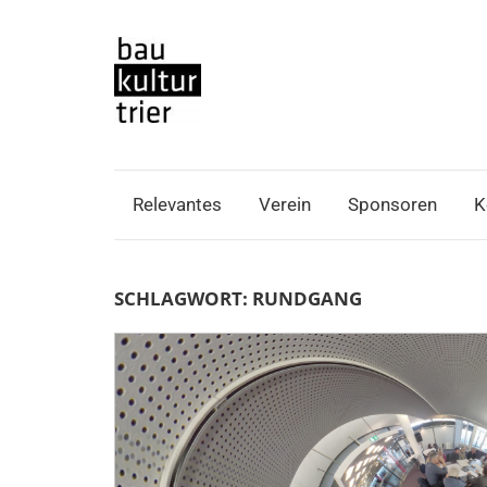
Zum
Inhalt
springen
Baukultur
Trier
Relevantes
Verein
Sponsoren
K
e.V.
SCHLAGWORT:
RUNDGANG